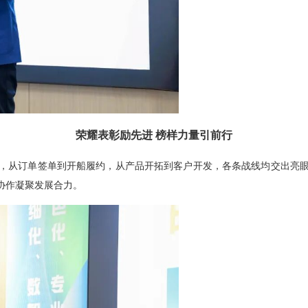
荣耀表彰励先进
榜样力量引前行
，从订单签单到开船履约，从产品开拓到客户开发，各条战线均交出亮
协作凝聚发展合力。