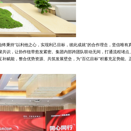
始终秉持“以利他之心，实现利己目标，彼此成就”的合作理念，坚信唯
凝聚共识，让协作纽带愈发紧密。集团内部跨团队联动无间，打通流程堵点
互补赋能，整合优势资源、共筑发展壁垒，为“百亿目标”积蓄充足势能。