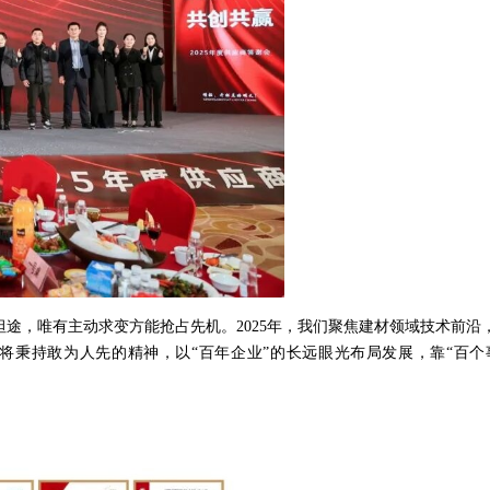
坦途，唯有主动求变方能抢占先机。2025年，我们聚焦建材领域技术前
秉持敢为人先的精神，以“百年企业”的长远眼光布局发展，靠“百个