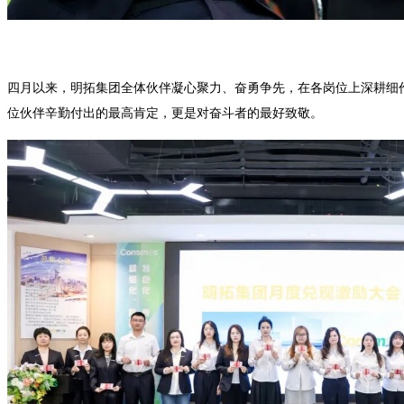
四月以来，明拓集团全体伙伴凝心聚力、奋勇争先，在各岗位上深耕细
位伙伴辛勤付出的最高肯定，更是对奋斗者的最好致敬。