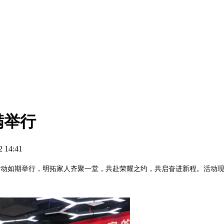
满举行
14:41
现活动如期举行，明拓家人齐聚一堂，共赴荣耀之约，共启奋进新程。活动