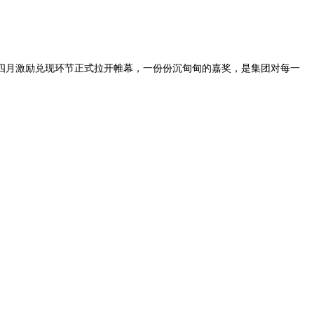
四月激励兑现环节正式拉开帷幕，一份份沉甸甸的嘉奖，是集团对每一