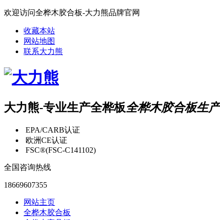
欢迎访问全桦木胶合板-大力熊品牌官网
收藏本站
网站地图
联系大力熊
大力熊-专业生产全桦板
全桦木胶合板生产
EPA/CARB认证
欧洲CE认证
FSC®(FSC-C141102)
全国咨询热线
18669607355
网站主页
全桦木胶合板