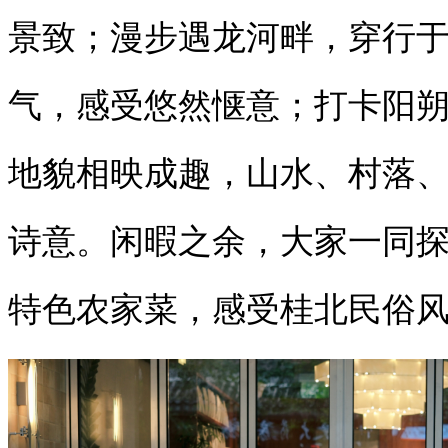
景致；漫步遇龙河畔，穿行
气，感受悠然惬意；打卡阳
地貌相映成趣，山水、村落
诗意。闲暇之余，大家一同
特色农家菜，感受桂北民俗