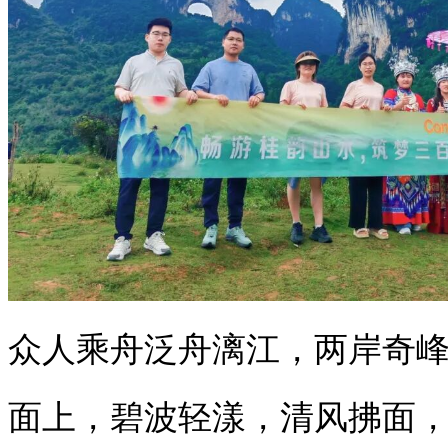
众人乘舟泛舟漓江，两岸奇
面上，碧波轻漾，清风拂面，