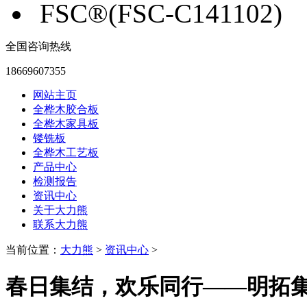
FSC®(FSC-C141102)
全国咨询热线
18669607355
网站主页
全桦木胶合板
全桦木家具板
镂铣板
全桦木工艺板
产品中心
检测报告
资讯中心
关于大力熊
联系大力熊
当前位置：
大力熊
>
资讯中心
>
春日集结，欢乐同行——明拓