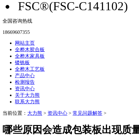
FSC®(FSC-C141102)
全国咨询热线
18669607355
网站主页
全桦木胶合板
全桦木家具板
镂铣板
全桦木工艺板
产品中心
检测报告
资讯中心
关于大力熊
联系大力熊
当前位置：
大力熊
>
资讯中心
>
常见问题解答
>
哪些原因会造成包装板出现质