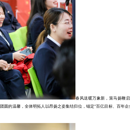
春风送暖万象新，策马扬鞭启
春团圆的温馨，全体明拓人以昂扬之姿集结归位，锚定“百亿目标、百年