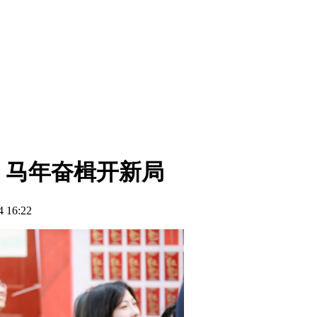
，马年奋楫开新局
16:22