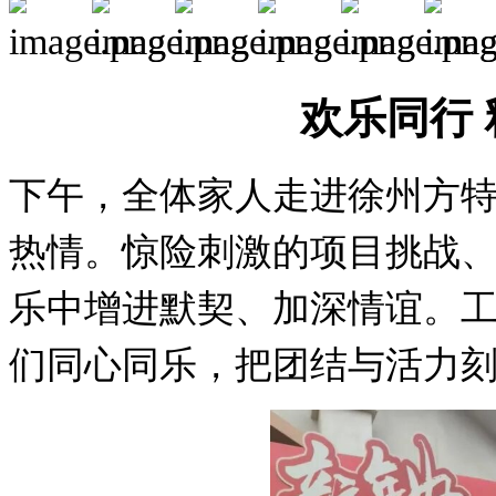
欢乐同行
下午，全体家人走进徐州方
热情。惊险刺激的项目挑战
乐中增进默契、加深情谊。
们同心同乐，把团结与活力