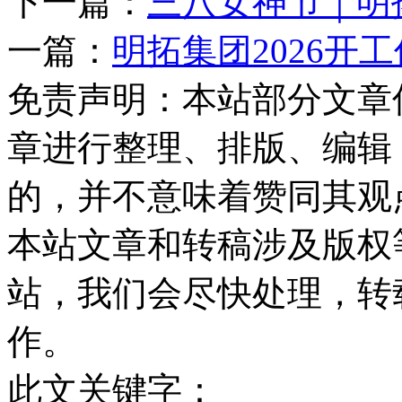
下一篇：
三八女神节｜明
一篇：
明拓集团2026开
免责声明：本站部分文章
章进行整理、排版、编辑
的，并不意味着赞同其观
本站文章和转稿涉及版权
站，我们会尽快处理，转
作。
此文关键字：