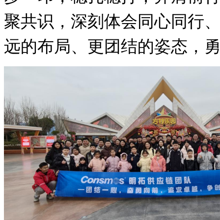
聚共识，深刻体会同心同行
远的布局、更团结的姿态，