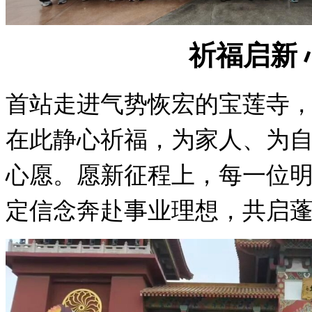
祈福启新
首站走进气势恢宏的宝莲寺
在此静心祈福，为家人、为
心愿。愿新征程上，每一位
定信念奔赴事业理想，共启